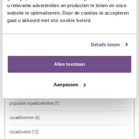
Bloemen
(4)
u relevante advertenties en producten te tonen en onze
website te optimaliseren. Door de cookies te accepteren
Gemiddelde prijs
(1)
gaat u akkoord met ons
cookie beleid
.
Gemiddelde prijs rouwboeket
(1)
Details tonen
herdenking
(2)
Nabestaanden
(1)
Alles toestaan
nabestaanden boeket
(2)
Aanpassen
populair
(1)
populaire rouwboeketten
(1)
rouwbloemen
(6)
rouwboeket
(12)