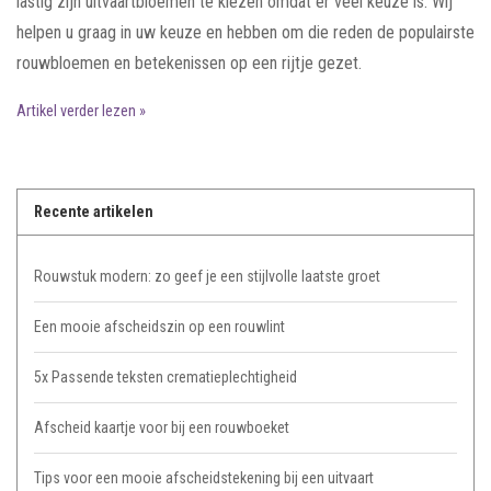
lastig zijn uitvaartbloemen te kiezen omdat er veel keuze is. Wij
helpen u graag in uw keuze en hebben om die reden de populairste
rouwbloemen en betekenissen op een rijtje gezet.
Artikel verder lezen »
Recente artikelen
Rouwstuk modern: zo geef je een stijlvolle laatste groet
Een mooie afscheidszin op een rouwlint
5x Passende teksten crematieplechtigheid
Afscheid kaartje voor bij een rouwboeket
Tips voor een mooie afscheidstekening bij een uitvaart