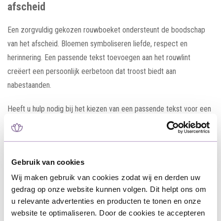
afscheid
Een zorgvuldig gekozen rouwboeket ondersteunt de boodschap
van het afscheid. Bloemen symboliseren liefde, respect en
herinnering. Een passende tekst toevoegen aan het rouwlint
creëert een persoonlijk eerbetoon dat troost biedt aan
nabestaanden.
Heeft u hulp nodig bij het kiezen van een passende tekst voor een
rouwlint of zoekt u inspiratie voor een persoonlijk afscheid? Bij
Rouwboeket.nl helpen wij u graag met advies, voorbeelden en
mooie afscheidsteksten bij overlijden. Of u nu kiest voor een korte
Gebruik van cookies
laatste groet, een liefdevolle herinnering of een persoonlijke
boodschap op een
rouwlint
, wij helpen u graag met een passend
Wij maken gebruik van cookies zodat wij en derden uw
gedrag op onze website kunnen volgen. Dit helpt ons om
afscheid.
u relevante advertenties en producten te tonen en onze
website te optimaliseren. Door de cookies te accepteren