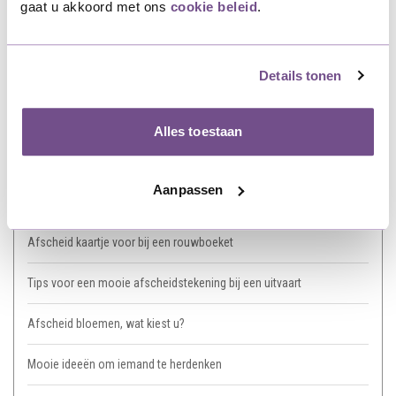
gaat u akkoord met ons
cookie beleid
.
Recente artikelen
Details tonen
Rouwstuk modern: zo geef je een stijlvolle laatste groet
Alles toestaan
Een mooie afscheidszin op een rouwlint
Aanpassen
5x Passende teksten crematieplechtigheid
Afscheid kaartje voor bij een rouwboeket
Tips voor een mooie afscheidstekening bij een uitvaart
Afscheid bloemen, wat kiest u?
Mooie ideeën om iemand te herdenken