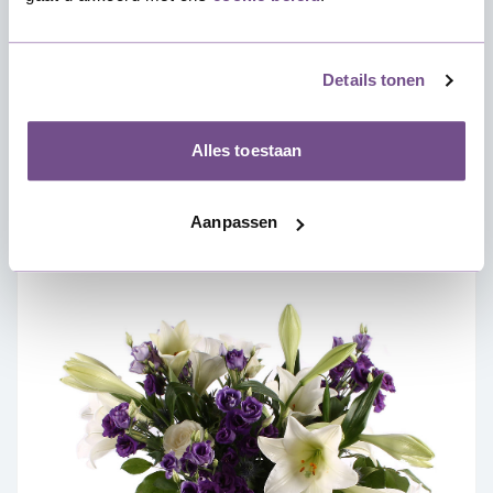
Rouwboeket rode en witte Rozen
Details tonen
Vanaf
€ 49,50
Alles toestaan
Bekijk & bestel
Aanpassen