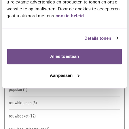
u relevante advertenties en producten te tonen en onze
website te optimaliseren. Door de cookies te accepteren
covid-19
(1)
gaat u akkoord met ons
cookie beleid
.
Gemiddelde prijs rouwboeket
(1)
Graf
(1)
Details tonen
herdenking
(2)
Alles toestaan
nabestaanden boeket
(2)
Aanpassen
plukbloemen
(1)
populair
(1)
rouwbloemen
(6)
rouwboeket
(12)