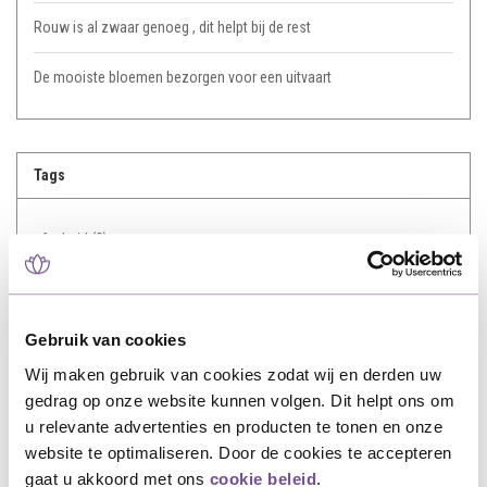
Rouw is al zwaar genoeg , dit helpt bij de rest
De mooiste bloemen bezorgen voor een uitvaart
Tags
afscheid
(3)
Betekenis Rozen
(1)
bezorging
(1)
Gebruik van cookies
Wij maken gebruik van cookies zodat wij en derden uw
Bloemen
(4)
gedrag op onze website kunnen volgen. Dit helpt ons om
u relevante advertenties en producten te tonen en onze
flowers
(1)
website te optimaliseren. Door de cookies te accepteren
gaat u akkoord met ons
cookie beleid
.