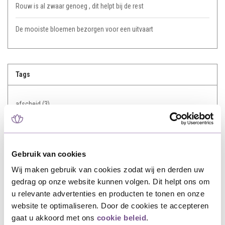
Rouw is al zwaar genoeg , dit helpt bij de rest
De mooiste bloemen bezorgen voor een uitvaart
Tags
afscheid
(3)
Betekenis Rozen
(1)
bezorging
(1)
Gebruik van cookies
Wij maken gebruik van cookies zodat wij en derden uw
Bloemen
(4)
gedrag op onze website kunnen volgen. Dit helpt ons om
u relevante advertenties en producten te tonen en onze
flowers
(1)
website te optimaliseren. Door de cookies te accepteren
gaat u akkoord met ons
cookie beleid
.
Gedenksteen
(1)