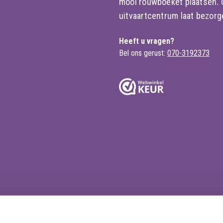
mooi rouwboeket plaatsen. Of
uitvaartcentrum laat bezorge
Heeft u vragen?
Bel ons gerust:
070-3192373