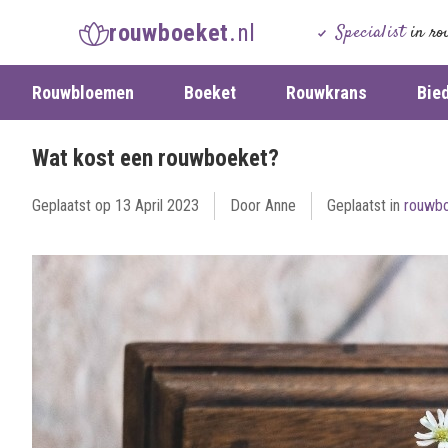
rouwboeket
.nl
Specialist
in ro
Rouwbloemen
Boeket
Rouwkrans
Bie
Wat kost een rouwboeket?
Geplaatst op
13 April 2023
Door Anne
Geplaatst in
rouwb