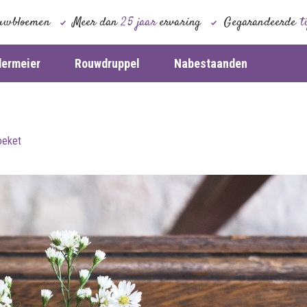
uwbloemen
Meer dan
25 jaar
ervaring
Gegarandeerde
t
dermeier
Rouwdruppel
Nabestaanden
oeket