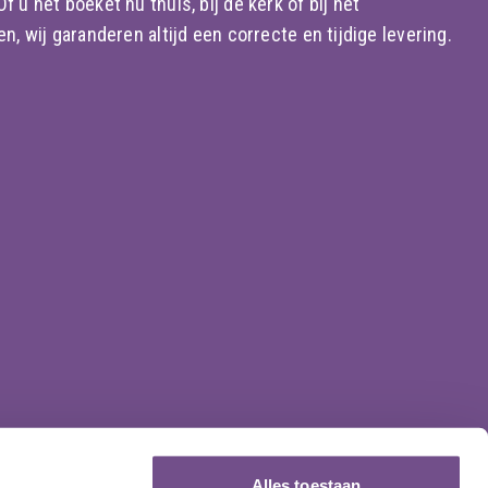
 u het boeket nu thuis, bij de kerk of bij het
n, wij garanderen altijd een correcte en tijdige levering.
Alles toestaan