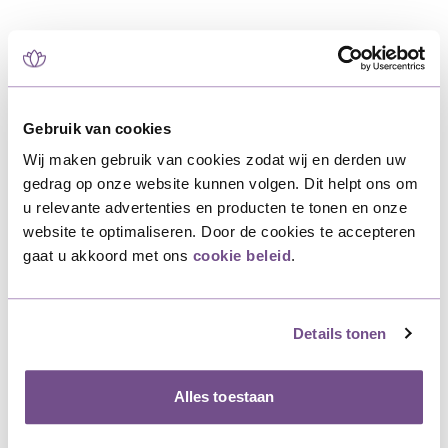
Recente artikelen
Gebruik van cookies
Wij maken gebruik van cookies zodat wij en derden uw
gedrag op onze website kunnen volgen. Dit helpt ons om
Rouwstuk modern: zo geef je een stijlvolle laatste groet
u relevante advertenties en producten te tonen en onze
Een mooie afscheidszin op een rouwlint
website te optimaliseren. Door de cookies te accepteren
gaat u akkoord met ons
cookie beleid
.
5x Passende teksten crematieplechtigheid
Afscheid kaartje voor bij een rouwboeket
Details tonen
Tips voor een mooie afscheidstekening bij een uitvaart
Alles toestaan
Afscheid bloemen, wat kiest u?