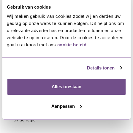
vervangende bloem gekozen.
Gebruik van cookies
Wij maken gebruik van cookies zodat wij en derden uw
Dit betreft een rouwbloemstuk in een druppelvorm
gedrag op onze website kunnen volgen. Dit helpt ons om
opgemaakt met witte Rozen roze Lisianthus met
u relevante advertenties en producten te tonen en onze
ondersteunende witte bloemen naar keuze van de
website te optimaliseren. Door de cookies te accepteren
bloemist.
gaat u akkoord met ons
cookie beleid
.
Aan het boeket kan een rouwkaart of rouwlint worden
bevestigd met een laatste boodschap of groet. Deze
voegt u in het winkelmandje gemakkelijk toe aan de
Details tonen
bestelling.
Het boeket kan op elk gewenst adres in Nederland
Alles toestaan
worden bezorgd. Als u voor 12 uur besteld is het
mogelijk om dezelfde dag het rouwboeket bij het
uitvaartcentrum, bejaardenhuis, kerk of huisadres te
Aanpassen
leveren. Het boeket wordt gemaakt door een bloemist
uit de regio.