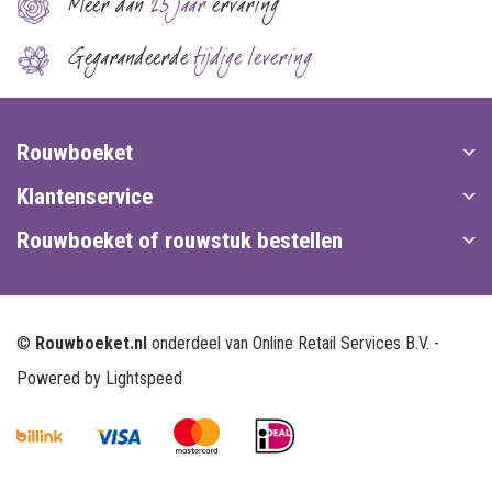
Meer dan
25 jaar
ervaring
Gegarandeerde
tijdige levering
Rouwboeket
Klantenservice
Rouwboeket of rouwstuk bestellen
©
Rouwboeket.nl
onderdeel van Online Retail Services B.V. -
Powered by
Lightspeed