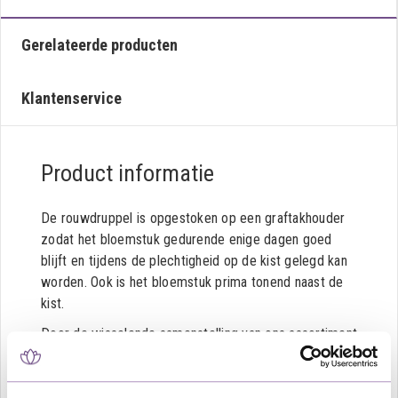
Gerelateerde producten
Klantenservice
Product informatie
De rouwdruppel is opgestoken op een graftakhouder
zodat het bloemstuk gedurende enige dagen goed
blijft en tijdens de plechtigheid op de kist gelegd kan
worden. Ook is het bloemstuk prima tonend naast de
kist.
Door de wisselende samenstelling van ons assortiment
kan het zijn dat een bepaalde bloem uit het getoonde
rouwbloemstuk afwijkt met wat op de afbeelding
staat; in dat geval is er voor een passende