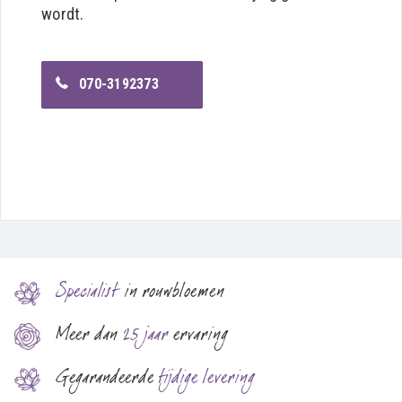
wordt.
070-3192373
Specialist
in rouwbloemen
Meer dan
25 jaar
ervaring
Gegarandeerde
tijdige levering