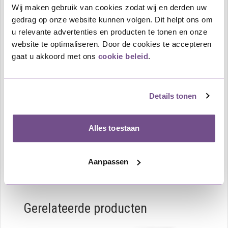
Dit betreft een rouwbloemstuk in een druppelvorm
Wij maken gebruik van cookies zodat wij en derden uw
opgemaakt met rode Rozen en rode Hypericum met
gedrag op onze website kunnen volgen. Dit helpt ons om
diverse bladmaterialen.
u relevante advertenties en producten te tonen en onze
Aan het boeket kan een rouwkaart of rouwlint worden
website te optimaliseren. Door de cookies te accepteren
bevestigd met een laatste boodschap of groet. Deze
gaat u akkoord met ons
cookie beleid
.
voegt u in het winkelmandje gemakkelijk toe aan de
bestelling.
Details tonen
Het boeket kan op elk gewenst adres in Nederland
worden bezorgd. Als u voor 12 uur besteld is het
mogelijk om dezelfde dag het rouwboeket bij het
Alles toestaan
uitvaartcentrum, bejaardenhuis, kerk of huisadres te
leveren. Het boeket wordt gemaakt door een bloemist
Aanpassen
uit de regio.
Gerelateerde producten