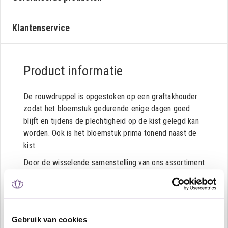
Klantenservice
Product informatie
De rouwdruppel is opgestoken op een graftakhouder
zodat het bloemstuk gedurende enige dagen goed
blijft en tijdens de plechtigheid op de kist gelegd kan
worden. Ook is het bloemstuk prima tonend naast de
kist.
Door de wisselende samenstelling van ons assortiment
kan het zijn dat een bepaalde bloem uit het getoonde
rouwbloemstuk afwijkt met wat op de afbeelding
staat; in dat geval is er voor een passende
vervangende bloem gekozen.
Gebruik van cookies