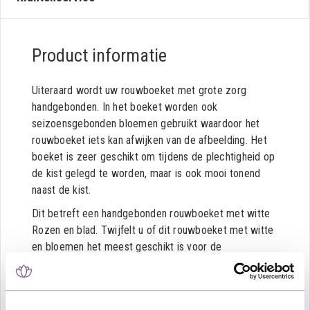
Product informatie
Uiteraard wordt uw rouwboeket met grote zorg
handgebonden. In het boeket worden ook
seizoensgebonden bloemen gebruikt waardoor het
rouwboeket iets kan afwijken van de afbeelding. Het
boeket is zeer geschikt om tijdens de plechtigheid op
de kist gelegd te worden, maar is ook mooi tonend
naast de kist.
Dit betreft een handgebonden rouwboeket met witte
Rozen en blad. Twijfelt u of dit rouwboeket met witte
en bloemen het meest geschikt is voor de
gelegenheid, omdat u niet precies weet wat de
overledene het mooist zou hebben gevonden? In dit
artikel over
rouwstuk varianten
vindt u informatie over