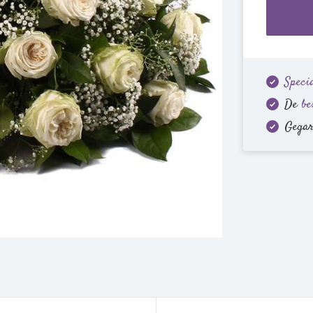
Specia
De
be
Gega