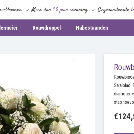
uwbloemen
Meer dan
25 jaar
ervaring
Gegarandeerde
t
dermeier
Rouwdruppel
Nabestaanden
Rouwb
Rouwbiede
Salalblad. 
diameter v
stap toev
€124,