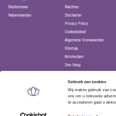
Biedermeier
Klachten
Nabestaanden
Disclaimer
Privacy Policy
Cookiebeleid
Algemene Voorwaarden
Sitemap
Amsterdam
Den Haag
Utrecht
Rotterdam
Gebruik van cookies
Wij maken gebruik van coo
ons om u relevante advert
te accepteren gaat u akk
©
Rouwboeket.nl
onderdeel van Online Retail Services B.V. - P