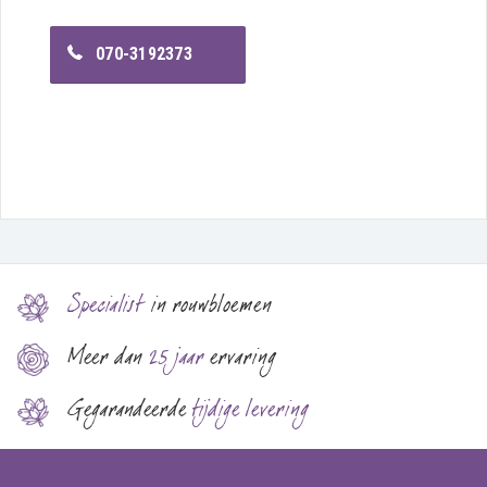
070-3192373
Specialist
in rouwbloemen
Meer dan
25 jaar
ervaring
Gegarandeerde
tijdige levering