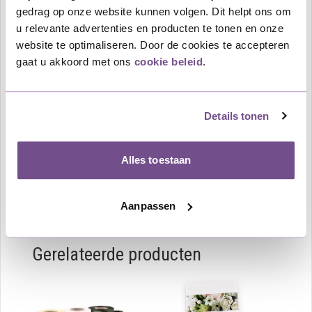
gedrag op onze website kunnen volgen. Dit helpt ons om
witte Alstoemeria's opgemaakt met Salalblad inhoud.
u relevante advertenties en producten te tonen en onze
Aan het boeket kan een rouwkaart of rouwlint worden
website te optimaliseren. Door de cookies te accepteren
bevestigd met een laatste boodschap of groet. Deze
gaat u akkoord met ons
cookie beleid
.
voegt u in het winkelmandje gemakkelijk toe aan de
bestelling.
Het boeket kan op elk gewenst adres in Nederland
Details tonen
worden bezorgd. Als u voor 12 uur besteld is het
mogelijk om dezelfde dag het rouwboeket bij het
Alles toestaan
uitvaartcentrum, bejaardenhuis, kerk of huisadres te
leveren. Het boeket wordt gemaakt door een bloemist
uit de regio.
Aanpassen
Gerelateerde producten