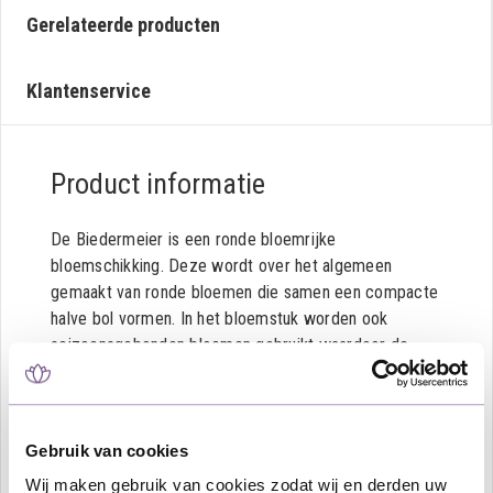
Gerelateerde producten
Klantenservice
Product informatie
De Biedermeier is een ronde bloemrijke
bloemschikking. Deze wordt over het algemeen
gemaakt van ronde bloemen die samen een compacte
halve bol vormen. In het bloemstuk worden ook
seizoensgebonden bloemen gebruikt waardoor de
Biedermeier iets kan afwijken van de afbeelding. Het
boeket is zeer geschikt om tijdens de plechtigheid op
de kist gelegd te worden, maar is ook prima tonend
voor naast de kist.
Gebruik van cookies
Wij maken gebruik van cookies zodat wij en derden uw
Dit betreft een rouwbiedermeier met witte Rozen en