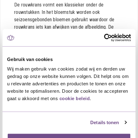
De rouwkrans vormt een klassieker onder de
rouwstukken. In het bloemstuk worden ook
seizoensgebonden bloemen gebruikt waardoor de
rouwkrans iets kan afwijken van de afbeelding. De
rouwkrans is zeer geschikt om tijdens de plechtigheid
op de kist gelegd te worden, maar is ook mooi tonend
naast de kist.
Dit betreft een Ajourkrans welke is opgemaakt met
Gebruik van cookies
witte Rozen, paarse Lisianthus en Trachelium met
Wij maken gebruik van cookies zodat wij en derden uw
Gips. Twijfelt u of deze rouwkrans met witte en
gedrag op onze website kunnen volgen. Dit helpt ons om
paarse bloemen het meest geschikt is voor de
u relevante advertenties en producten te tonen en onze
gelegenheid, omdat u niet precies weet wat de
website te optimaliseren. Door de cookies te accepteren
overledene het mooist zou hebben gevonden? In dit
gaat u akkoord met ons
cookie beleid
.
artikel over
rouwstuk varianten
vindt u informatie over
de betekenis van de verschillende bloemen en kleuren
en welke vorm rouwstuk het meest geschikt is voor
Details tonen
welke gelegenheid.
Aan het boeket kan een rouwkaart of rouwlint worden