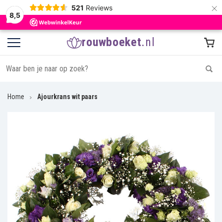
×
521
Reviews
8,5
rouwboeket
.nl
Home
Ajourkrans wit paars