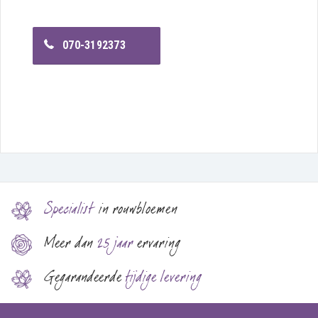
070-3192373
Specialist
in rouwbloemen
Meer dan
25 jaar
ervaring
Gegarandeerde
tijdige levering