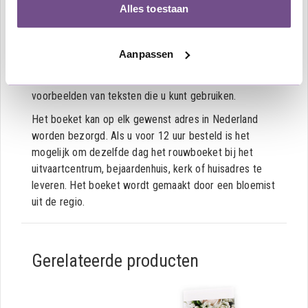
Alles toestaan
bevestigd met een laatste boodschap of groet. Deze
voegt u in het winkelmandje gemakkelijk toe aan de
bestelling. In zo’n moeilijke periode, kan het lastig zijn
Aanpassen
een tekst voor op het rouwlint te bedenken. Daarom
geven we in dit artikel over
rouwlinten
een aantal
voorbeelden van teksten die u kunt gebruiken.
Het boeket kan op elk gewenst adres in Nederland
worden bezorgd. Als u voor 12 uur besteld is het
mogelijk om dezelfde dag het rouwboeket bij het
uitvaartcentrum, bejaardenhuis, kerk of huisadres te
leveren. Het boeket wordt gemaakt door een bloemist
uit de regio.
Gerelateerde producten