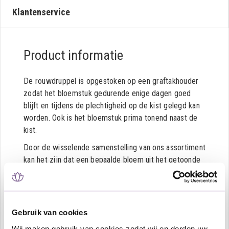
Klantenservice
Product informatie
De rouwdruppel is opgestoken op een graftakhouder
zodat het bloemstuk gedurende enige dagen goed
blijft en tijdens de plechtigheid op de kist gelegd kan
worden. Ook is het bloemstuk prima tonend naast de
kist.
Door de wisselende samenstelling van ons assortiment
kan het zijn dat een bepaalde bloem uit het getoonde
rouwbloemstuk afwijkt met wat op de afbeelding
staat; in dat geval is er voor een passende
vervangende bloem gekozen.
Gebruik van cookies
Dit betreft een rouwbloemstuk in een druppelvorm
opgemaakt met een grote verscheidenheid aan
Wij maken gebruik van cookies zodat wij en derden uw