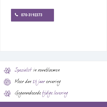
070-3192373
Specialist
in rouwbloemen
Meer dan
25 jaar
ervaring
Gegarandeerde
tijdige levering