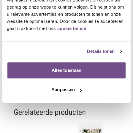
Zomerbloemen.
gedrag op onze website kunnen volgen. Dit helpt ons om
u relevante advertenties en producten te tonen en onze
Aan het boeket kan een rouwkaart of rouwlint worden
website te optimaliseren. Door de cookies te accepteren
bevestigd met een laatste boodschap of groet. Deze
gaat u akkoord met ons
cookie beleid
.
voegt u in het winkelmandje gemakkelijk toe aan de
bestelling.
Het boeket kan op elk gewenst adres in Nederland
Details tonen
worden bezorgd. Als u voor 12 uur besteld is het
mogelijk om dezelfde dag het rouwboeket bij het
Alles toestaan
uitvaartcentrum, bejaardenhuis, kerk of huisadres te
leveren. Het boeket wordt gemaakt door een bloemist
uit de regio.
Aanpassen
Gerelateerde producten