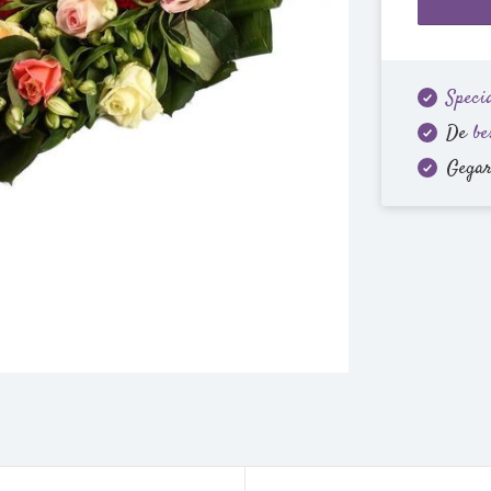
Specia
De
be
Gega