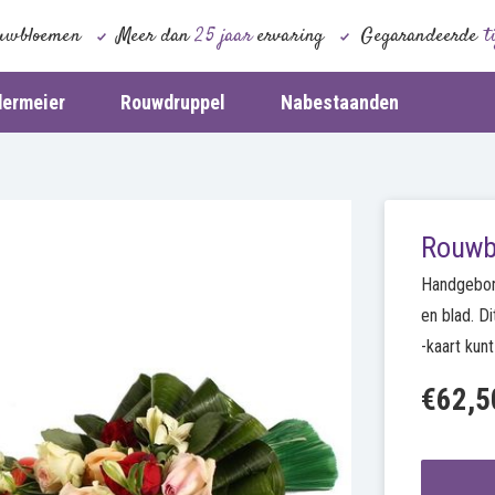
uwbloemen
Meer dan
25 jaar
ervaring
Gegarandeerde
t
dermeier
Rouwdruppel
Nabestaanden
Rouwb
Handgebon
en blad. D
-kaart kun
€62,5