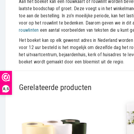
Aan het boeket kan een rouwkaart of rouwlint worden beve
laatste boodschap of groet. Deze voegt u in het winkelman
toe aan de bestelling. In zo’n moeilijke periode, kan het last
voor op het rouwlint te bedenken. Daarom geven we in dit a
rouwlinten
een aantal voorbeelden van teksten die u kunt ge
Het boeket kan op elk gewenst adres in Nederland worden 
voor 12 uur besteld is het mogelijk om dezelfde dag het r
het uitvaartcentrum, bejaardenhuis, kerk of huisadres te le
boeket wordt gemaakt door een bloemist uit de regio.
Gerelateerde producten
8,5