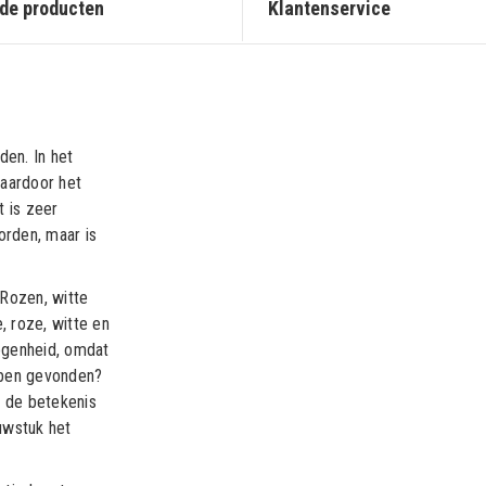
de producten
Klantenservice
en. In het
aardoor het
t is zeer
orden, maar is
Rozen, witte
, roze, witte en
egenheid, omdat
bben gevonden?
r de betekenis
uwstuk het