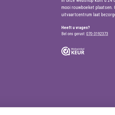
In onze webshop kunt u 24 u
mooi rouwboeket plaatsen. Of
uitvaartcentrum laat bezorge
Heeft u vragen?
Bel ons gerust:
070-3192373