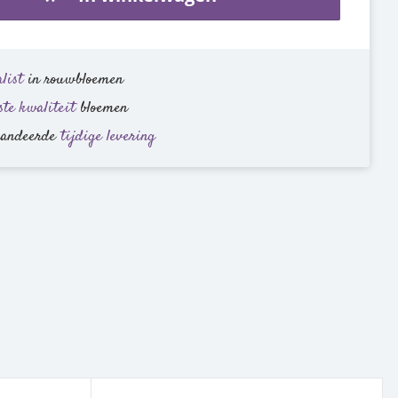
list
in rouwbloemen
ste kwaliteit
bloemen
randeerde
tijdige levering