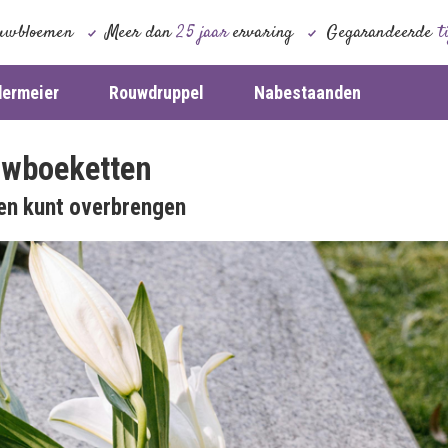
uwbloemen
Meer dan
25 jaar
ervaring
Gegarandeerde
t
dermeier
Rouwdruppel
Nabestaanden
ouwboeketten
en kunt overbrengen