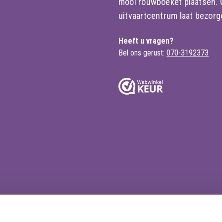
mooi rouwboeket plaatsen. Of
uitvaartcentrum laat bezorge
Heeft u vragen?
Bel ons gerust:
070-3192373