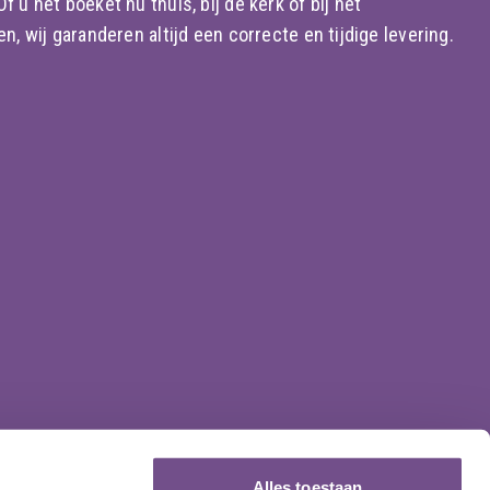
 u het boeket nu thuis, bij de kerk of bij het
n, wij garanderen altijd een correcte en tijdige levering.
Alles toestaan