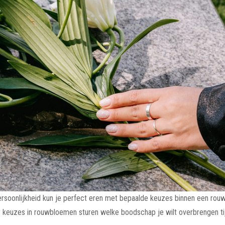
e persoonlijkheid kun je perfect eren met bepaalde keuzes binnen een rou
 keuzes in rouwbloemen sturen welke boodschap je wilt overbrengen t